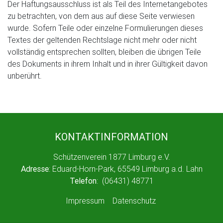
Der Haftungsausschluss ist als Teil des Internetangebotes
zu betrachten, von dem aus auf diese Seite verwiesen
wurde. Sofern Teile oder einzelne Formulierungen dieses
Textes der geltenden Rechtslage nicht mehr oder nicht
vollständig entsprechen sollten, bleiben die übrigen Teile
des Dokuments in ihrem Inhalt und in ihrer Gültigkeit davon
unberührt.
KONTAKTINFORMATION
Schützenverein 1877 Limburg e.V.
Adresse
: Eduard-Horn-Park, 65549 Limburg a.d. Lahn
Telefon
: (06431) 48771
Impressum
Datenschutz